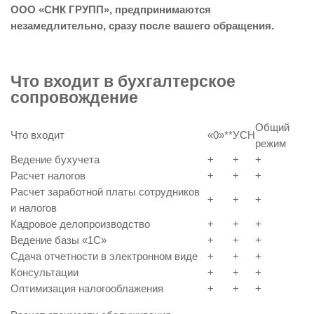
ООО «СНК ГРУПП», предпринимаются
незамедлительно, сразу после вашего обращения.
Что входит в бухгалтерское
сопровождение
Общий
Что входит
«0»**
УСН
режим
Ведение бухучета
+
+
+
Расчет налогов
+
+
+
Расчет заработной платы сотрудников
+
+
+
и налогов
Кадровое делопроизводство
+
+
+
Ведение базы «1С»
+
+
+
Сдача отчетности в электронном виде
+
+
+
Консультации
+
+
+
Оптимизация налогооблажения
+
+
+