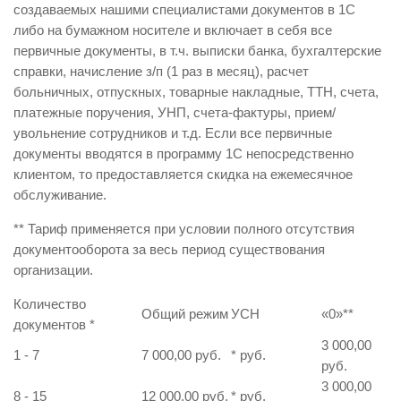
создаваемых нашими специалистами документов в 1С
либо на бумажном носителе и включает в себя все
первичные документы, в т.ч. выписки банка, бухгалтерские
справки, начисление з/п (1 раз в месяц), расчет
больничных, отпускных, товарные накладные, ТТН, счета,
платежные поручения, УНП, счета-фактуры, прием/
увольнение сотрудников и т.д. Если все первичные
документы вводятся в программу 1С непосредственно
клиентом, то предоставляется скидка на ежемесячное
обслуживание.
** Тариф применяется при условии полного отсутствия
документооборота за весь период существования
организации.
Количество
Общий режим
УСН
«0»
**
документов
*
3 000,00
1 - 7
7 000,00 руб.
* руб.
руб.
3 000,00
8 - 15
12 000,00 руб.
* руб.