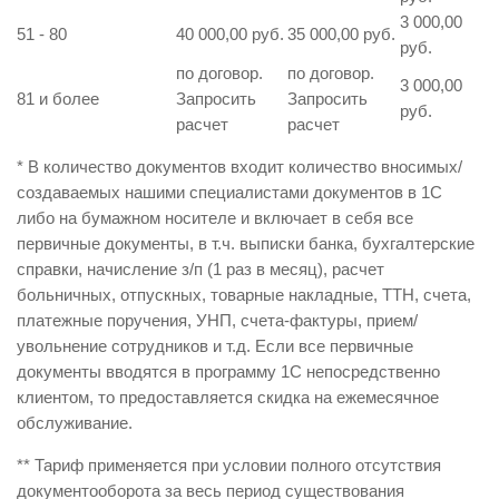
3 000,00
51 - 80
40 000,00 руб.
35 000,00 руб.
руб.
по договор.
по договор.
3 000,00
81 и более
Запросить
Запросить
руб.
расчет
расчет
* В количество документов входит количество вносимых/
создаваемых нашими специалистами документов в 1С
либо на бумажном носителе и включает в себя все
первичные документы, в т.ч. выписки банка, бухгалтерские
справки, начисление з/п (1 раз в месяц), расчет
больничных, отпускных, товарные накладные, ТТН, счета,
платежные поручения, УНП, счета-фактуры, прием/
увольнение сотрудников и т.д. Если все первичные
документы вводятся в программу 1С непосредственно
клиентом, то предоставляется скидка на ежемесячное
обслуживание.
** Тариф применяется при условии полного отсутствия
документооборота за весь период существования