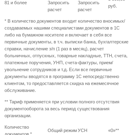
81 и более
Запросить
Запросить
руб.
расчет
расчет
* В количество документов входит количество вносимых/
создаваемых нашими специалистами документов в 1С
либо на бумажном носителе и включает в себя все
первичные документы, в т.ч. выписки банка, бухгалтерские
справки, начисление з/п (1 раз в месяц), расчет
больничных, отпускных, товарные накладные, ТТН, счета,
платежные поручения, УНП, счета-фактуры, прием/
увольнение сотрудников и т.д. Если все первичные
документы вводятся в программу 1С непосредственно
клиентом, то предоставляется скидка на ежемесячное
обслуживание.
** Тариф применяется при условии полного отсутствия
документооборота за весь период существования
организации.
Количество
Общий режим
УСН
«0»
**
документов
*