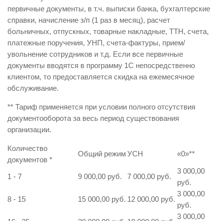
первичные документы, в т.ч. выписки банка, бухгалтерские
справки, начисление з/п (1 раз в месяц), расчет
больничных, отпускных, товарные накладные, ТТН, счета,
платежные поручения, УНП, счета-фактуры, прием/
увольнение сотрудников и т.д. Если все первичные
документы вводятся в программу 1С непосредственно
клиентом, то предоставляется скидка на ежемесячное
обслуживание.
** Тариф применяется при условии полного отсутствия
документооборота за весь период существования
организации.
Количество
Общий режим
УСН
«0»
**
документов
*
3 000,00
1 - 7
9 000,00 руб.
7 000,00 руб.
руб.
3 000,00
8 - 15
15 000,00 руб.
12 000,00 руб.
руб.
3 000,00